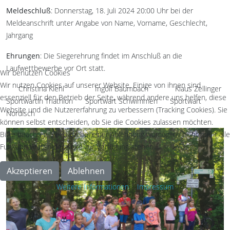
Meldeschluß
: Donnerstag, 18. Juli 2024 20:00 Uhr bei der
Meldeanschrift unter Angabe von Name, Vorname, Geschlecht,
Jahrgang
Ehrungen
: Die Siegerehrung findet im Anschluß an die
Laufwettbewerbe vor Ort statt.
Wir benutzen Cookies
Wir nutzen Cookies auf unserer Website. Einige von ihnen sind
Christina Kiehl Ingolf Baumbach Klaus Zellinger
essenziell für den Betrieb der Seite, während andere uns helfen, diese
Sportwartin Triathlon Sportwart Schwimmen Sportwart
Website und die Nutzererfahrung zu verbessern (Tracking Cookies). Sie
Nordisch
können selbst entscheiden, ob Sie die Cookies zulassen möchten.
Bitte beachten Sie, dass bei einer Ablehnung womöglich nicht mehr alle
Funktionalitäten der Seite zur Verfügung stehen.
Akzeptieren
Ablehnen
Weitere Informationen
|
Impressum