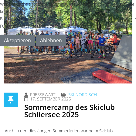
Website und die Nutzererfahrung zu verbessern (Tracking Cookies). Sie
können selbst entscheiden, ob Sie die Cookies zulassen möchten.
Bitte beachten Sie, dass bei einer Ablehnung womöglich nicht mehr alle
Funktionalitäten der Seite zur Verfügung stehen.
Akzeptieren
Ablehnen
Weitere Informationen
|
Impressum
PRESSEWART
SKI NORDISCH
17. SEPTEMBER 2025
Sommercamp des Skiclub
Schliersee 2025
Auch in den diesjährigen Sommerferien war beim Skiclub