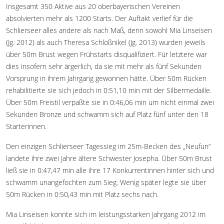
Insgesamt 350 Aktive aus 20 oberbayerischen Vereinen
absolvierten mehr als 1200 Starts. Der Auftakt verlief für die
Schlierseer alles andere als nach Maß, denn sowohl Mia Linseisen
(Jg. 2012) als auch Theresa Schloßnikel (Jg. 2013) wurden jeweils
über 50m Brust wegen Frühstarts disqualifiziert. Für letztere war
dies insofern sehr ärgerlich, da sie mit mehr als fünf Sekunden
Vorsprung in ihrem Jahrgang gewonnen hätte. Über 50m Rücken
rehabilitierte sie sich jedoch in 0:51,10 min mit der Silbermedaille.
Über 50m Freistil verpaßte sie in 0:46,06 min um nicht einmal zwei
Sekunden Bronze und schwamm sich auf Platz fünf unter den 18
Starterinnen.
Den einzigen Schlierseer Tagessieg im 25m-Becken des „Neufun“
landete ihre zwei Jahre ältere Schwester Josepha. Über 50m Brust
ließ sie in 0:47,47 min alle ihre 17 Konkurrentinnen hinter sich und
schwamm unangefochten zum Sieg. Wenig später legte sie über
50m Rücken in 0:50,43 min mit Platz sechs nach.
Mia Linseisen konnte sich im leistungsstarken Jahrgang 2012 im