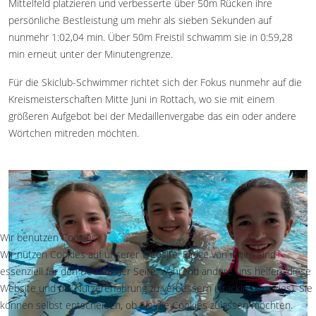
Mittelfeld platzieren und verbesserte über 50m Rücken ihre
persönliche Bestleistung um mehr als sieben Sekunden auf
nunmehr 1:02,04 min. Über 50m Freistil schwamm sie in 0:59,28
min erneut unter der Minutengrenze.
Für die Skiclub-Schwimmer richtet sich der Fokus nunmehr auf die
Kreismeisterschaften Mitte Juni in Rottach, wo sie mit einem
größeren Aufgebot bei der Medaillenvergabe das ein oder andere
Wörtchen mitreden möchten.
Wir benutzen Cookies
Wir nutzen Cookies auf unserer Website. Einige von ihnen sind
essenziell für den Betrieb der Seite, während andere uns helfen, diese
Website und die Nutzererfahrung zu verbessern (Tracking Cookies). Sie
können selbst entscheiden, ob Sie die Cookies zulassen möchten.