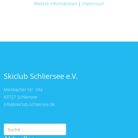
Weitere Informationen
|
Impressum
Skiclub Schliersee e.V.
Miesbacher Str. 34a
83727 Schliersee
info@skiclub-schliersee.de
Suchen