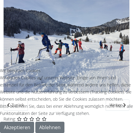
Wir benutzen Cookies
Wir nutzen Cookies auf unserer Website. Einige von ihnen sind
essenziell für den Betrieb der Seite, während andere uns helfen, diese
Website und die Nutzererfahrung zu verbessern (Tracking Cookies). Sie
können selbst entscheiden, ob Sie die Cookies zulassen möchten.
Vorheriger Beitrag: Viele Stockerlplätze für den Langlaufnachwuchs
Nächster Bei
Zurück
Weiter
Bitte beachten Sie, dass bei einer Ablehnung womöglich nicht mehr alle
Funktionalitäten der Seite zur Verfügung stehen.
Rating:
Akzeptieren
Ablehnen