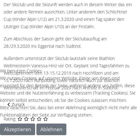
Der Skiclub und die Skizunft werden auch in diesem Winter das ein
oder andere Rennen ausrichten. Unter anderem den Schlichtner
Cup (Kinder Alpin U12) am 21.3.2020 und einen Tag später den
Utzinger Cup (Kinder Alpin U10) an der Firstalm.
Zum Abschluss der Saison geht der Skiclubausflug am
28./29.3.2020 ins Eggental nach Südtirol.
Außerdem unterstützt der Skiclub lautstark seine Biathlon
Weltmeisterin Vanessa Hinz vor Ort. Geplant sind Tagesfahrten zu
Wir benutzen Cookies
Weltcuprennen vom 13-15.12.2019 nach Hochfilzen und am
Wir nutzen Cookies auf unserer Website. Einige von ihnen sind
15.1.2020 nach Ruhpolding sowie natürlich auch zur Biathlon
essenziell für den Betrieb der Seite, während andere uns helfen, diese
Weltmeisterschaft im Februar 2020 nach Antholz in Südtirol.
Website und die Nutzererfahrung zu verbessern (Tracking Cookies). Sie
können selbst entscheiden, ob Sie die Cookies zulassen möchten.
Vorheriger Beitrag: Skiclubkinder starten beim 17. Internationalen
Zurück
Bitte beachten Sie, dass bei einer Ablehnung womöglich nicht mehr alle
Funktionalitäten der Seite zur Verfügung stehen.
Rating:
Akzeptieren
Ablehnen