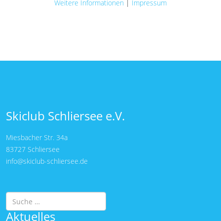
Weitere Informationen
|
Impressum
Skiclub Schliersee e.V.
Miesbacher Str. 34a
83727 Schliersee
info@skiclub-schliersee.de
Suchen
Aktuelles