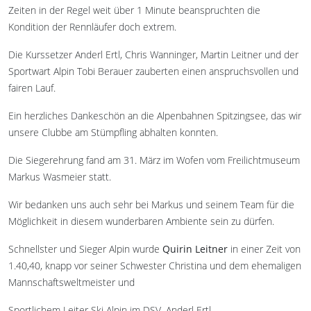
Zeiten in der Regel weit über 1 Minute beanspruchten die
Kondition der Rennläufer doch extrem.
Die Kurssetzer Anderl Ertl, Chris Wanninger, Martin Leitner und der
Sportwart Alpin Tobi Berauer zauberten einen anspruchsvollen und
fairen Lauf.
Ein herzliches Dankeschön an die Alpenbahnen Spitzingsee, das wir
unsere Clubbe am Stümpfling abhalten konnten.
Die Siegerehrung fand am 31. März im Wofen vom Freilichtmuseum
Markus Wasmeier statt.
Wir bedanken uns auch sehr bei Markus und seinem Team für die
Möglichkeit in diesem wunderbaren Ambiente sein zu dürfen.
Schnellster und Sieger Alpin wurde
Quirin Leitner
in einer Zeit von
1.40,40, knapp vor seiner Schwester Christina und dem ehemaligen
Mannschaftsweltmeister und
Sportlichem Leiter Ski Alpin im DSV, Anderl Ertl.